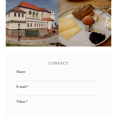
SOLO BAKERY &
BRNO
ANTONÍNOVO
PEKAŘSTVÍ
CONTACT
Název
E-mail
*
Vzkaz
*