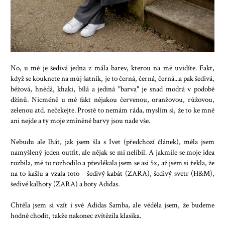
No, u mě je šedivá jedna z mála barev, kterou na mě uvidíte. Fakt,
když se kouknete na můj šatník, je to černá, černá, černá...a pak šedivá,
béžová, hnědá, khaki, bílá a jediná "barva" je snad modrá v podobě
džínů. Nicméně u mě fakt nějakou červenou, oranžovou, růžovou,
zelenou atd. nečekejte. Prostě to nemám ráda, myslím si, že to ke mně
ani nejde a ty moje zmíněné barvy jsou nade vše.
Nebudu ale lhát, jak jsem šla s Ivet (předchozí článek), měla jsem
namyšlený jeden outfit, ale nějak se mi nelíbil. A jakmile se moje idea
rozbila, mě to rozhodilo a převlékala jsem se asi 5x, až jsem si řekla, že
na to kašlu a vzala toto - šedivý kabát (ZARA), šedivý svetr (H&M),
šedivé kalhoty (ZARA) a boty Adidas.
Chtěla jsem si vzít i své Adidas Samba, ale věděla jsem, že budeme
hodně chodit, takže nakonec zvítězila klasika.