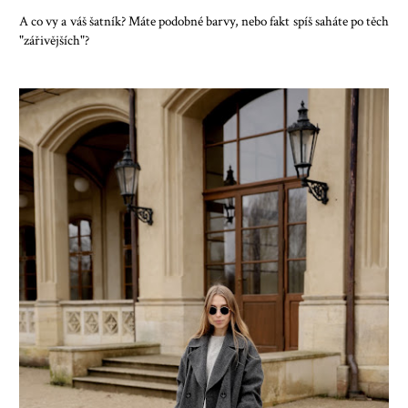
A co vy a váš šatník? Máte podobné barvy, nebo fakt spíš saháte po těch
"zářivějších"?