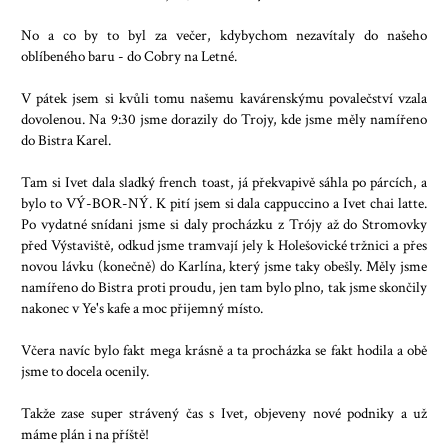
No a co by to byl za večer, kdybychom nezavítaly do našeho
oblíbeného baru - do Cobry na Letné.
V pátek jsem si kvůli tomu našemu kavárenskýmu povalečství vzala
dovolenou. Na 9:30 jsme dorazily do Trojy, kde jsme měly namířeno
do Bistra Karel.
Tam si Ivet dala sladký french toast, já překvapivě sáhla po párcích, a
bylo to VÝ-BOR-NÝ. K pití jsem si dala cappuccino a Ivet chai latte.
Po vydatné snídani jsme si daly procházku z Trójy až do Stromovky
před Výstaviště, odkud jsme tramvají jely k Holešovické tržnici a přes
novou lávku (konečně) do Karlína, který jsme taky obešly. Měly jsme
namířeno do Bistra proti proudu, jen tam bylo plno, tak jsme skončily
nakonec v Ye's kafe a moc přijemný místo.
Včera navíc bylo fakt mega krásně a ta procházka se fakt hodila a obě
jsme to docela ocenily.
Takže zase super strávený čas s Ivet, objeveny nové podniky a už
máme plán i na příště!