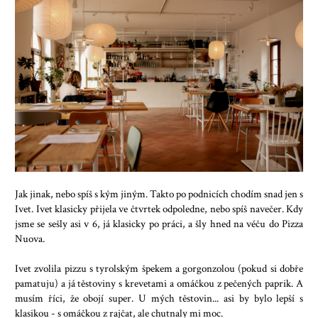
Jak jinak, nebo spíš s kým jiným. Takto po podnicích chodím snad jen s
Ivet. Ivet klasicky přijela ve čtvrtek odpoledne, nebo spíš navečer. Kdy
jsme se sešly asi v 6, já klasicky po práci, a šly hned na véču do Pizza
Nuova.
Ivet zvolila pizzu s tyrolským špekem a gorgonzolou (pokud si dobře
pamatuju) a já těstoviny s krevetami a omáčkou z pečených paprik. A
musím říci, že obojí super. U mých těstovin... asi by bylo lepší s
klasikou - s omáčkou z rajčat, ale chutnaly mi moc.