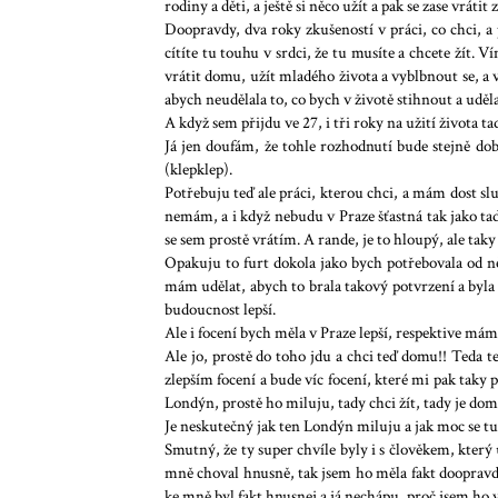
rodiny a děti, a ještě si něco užít a pak se zase vráti
Doopravdy, dva roky zkušeností v práci, co chci, 
cítíte tu touhu v srdci, že tu musíte a chcete žít. 
vrátit domu, užít mladého života a vyblbnout se, a v
abych neudělala to, co bych v životě stihnout a uděl
A když sem přijdu ve 27, i tři roky na užití života t
Já jen doufám, že tohle rozhodnutí bude stejně do
(klepklep).
Potřebuju teď ale práci, kterou chci, a mám dost s
nemám, a i když nebudu v Praze šťastná tak jako tad
se sem prostě vrátím. A rande, je to hloupý, ale tak
Opakuju to furt dokola jako bych potřebovala od ně
mám udělat, abych to brala takový potvrzení a byla v
budoucnost lepší.
Ale i focení bych měla v Praze lepší, respektive m
Ale jo, prostě do toho jdu a chci teď domu!! Teda te
zlepším focení a bude víc focení, které mi pak taky 
Londýn, prostě ho miluju, tady chci žít, tady je dom
Je neskutečný jak ten Londýn miluju a jak moc se tu 
Smutný, že ty super chvíle byly i s člověkem, který 
mně choval hnusně, tak jsem ho měla fakt doopravdy r
ke mně byl fakt hnusnej a já nechápu, proč jsem ho 