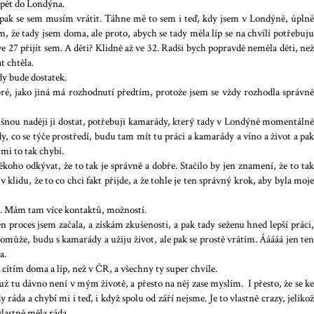
t zpět do Londýna.
a pak se sem musím vrátit. Táhne mě to sem i teď, kdy jsem v Londýně, úplně
Vím, že tady jsem doma, ale proto, abych se tady měla líp se na chvílí potřebuju
e 27 přijít sem. A děti? Klidně až ve 32. Radši bych popravdě neměla děti, než
at chtěla.
ady bude dostatek.
bré, jako jiná má rozhodnutí předtím, protože jsem se vždy rozhodla správně
lušnou naději ji dostat, potřebuji kamarády, který tady v Londýně momentálně
y, co se týče prostředí, budu tam mít tu práci a kamarády a víno a život a pak
y mi to tak chybí.
koho odkývat, že to tak je správně a dobře. Stačilo by jen znamení, že to tak
 klidu, že to co chci fakt přijde, a že tohle je ten správný krok, aby byla moje
ám. Mám tam více kontaktů, možností.
n proces jsem začala, a získám zkušenosti, a pak tady seženu hned lepší práci,
pomůže, budu s kamarády a užiju život, ale pak se prostě vrátím. Ááááá jen ten
a.
cítím doma a líp, než v ČR, a všechny ty super chvíle.
už tu dávno není v mým životě, a přesto na něj zase myslím. I přesto, že se ke
áda a chybí mi i teď, i když spolu od září nejsme. Je to vlastně crazy, jelikož
vlastně měla ráda.