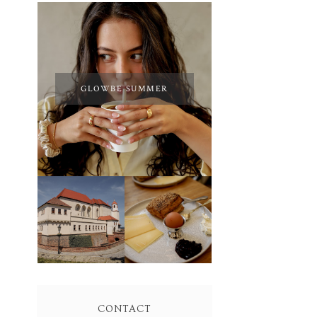
GLOWBE SUMMER
SOLO BAKERY
&
BRNO
ANTONÍNOVO
PEKAŘSTVÍ
CONTACT