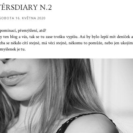
TÉRSDIARY N.2
SOBOTA 16. KVĚTNA 2020
vzpomínací, přemýšlení, atd?
ten blog a vás, tak se tu zase trošku vypíšu. Asi by bylo lepší mít deníček a
třeba se někdo cítí stejně, má věci stejně, někomu to pomůže, nebo jen ukojím
myšlenek je tu.