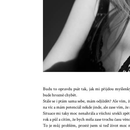
Budu to opravdu psát tak, jak mi přijdou myšlenk
bude hrozně chybět.
Stále se i ptám sama sebe, mám odjíždět? Ale vím, 
na víc a mám potenciál někde jinde, ale zase vím, že
Situace mi taky moc nenahrála a všichni utekli zpět
rok a půl a cítím, že bych měla zase trochu času věn
To je můj problém, prostě jsem si teď život moc n