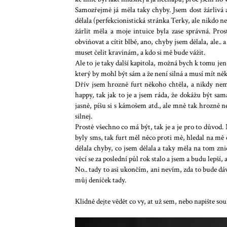
Samozřejmě já měla taky chyby. Jsem dost žárlivá 
dělala (perfekcionistická stránka Terky, ale nikdo 
žárlit měla a moje intuice byla zase správná. Pro
obviňovat a cítit blbě, ano, chyby jsem dělala, ale
muset čelit kravinám, a kdo si mě bude vážit.
Ale to je taky další kapitola, možná bych k tomu jen
který by mohl být sám a že není silná a musí mít ně
Dřív jsem hrozně furt někoho chtěla, a nikdy nemě
happy, tak jak to je a jsem ráda, že dokážu být sa
jasně, píšu si s kámošem atd., ale mně tak hrozně ne
silnej.
Prostě všechno co má být, tak je a je pro to důvod. 
byly sms, tak furt měl něco proti mě, hledal na mě c
dělala chyby, co jsem dělala a taky měla na tom znič
věcí se za poslední půl rok stalo a jsem a budu lepší
No.. tady to asi ukončím, ani nevím, zda to bude dáv
můj deníček tady.
Klidně dejte vědět co vy, at už sem, nebo napište so