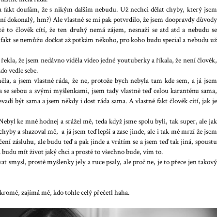
a fakt doufám, že s nikým dalším nebudu. Už nechci dělat chyby, který jsem
není dokonalý, hm?) Ale vlastně se mi pak potvrdilo, že jsem doopravdy důvody
stě to člověk cítí, že ten druhý nemá zájem, nesnaží se atd atd a nebudu se
.. a fakt se nemůžu dočkat až potkám někoho, pro koho budu special a nebudu už
 řekla, že jsem nedávno viděla video jedné youtuberky a říkala, že není člověk,
kdo vedle sebe.
la, a jsem vlastně ráda, že ne, protože bych nebyla tam kde sem, a já jsem
ma se sebou a svými myšlenkami, jsem tady vlastně teď celou karanténu sama,
vadí být sama a jsem někdy i dost ráda sama. A vlastně fakt člověk cítí, jak je
Nebyl ke mně hodnej a srážel mě, teda když jsme spolu byli, tak super, ale jak
hyby a shazoval mě, a já jsem teď lepší a zase jinde, ale i tak mě mrzí že jsem
ení zásluhu, ale budu teď a pak jinde a vrátím se a jsem teď tak jiná, spoustu
, a budu mít život jaký chci a prostě to všechno bude, vím to.
at smysl, prostě myšlenky jely a ruce psaly, ale proč ne, je to přece jen takový
ukromě, zajímá mě, kdo tohle celý přečetl haha.