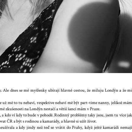
y. Ale dnes se mé myšlenky ubírají hlavně cestou, že miluju Londýn a že mi
že už mě to tu nebaví, respektive nebaví mě být part-time nanny, jelikož mám
 mé zkušenosti na Londýn nestačí a větší šanci mám v Praze.
, a kdo ví kdy to bude v pohodě. Rodinný problémy taky jsou, jsem tu více jak
ovat ČR a být s rodinou a kamarády, a hlavně si užít život.
eužívala a kdy jindy než teď se vrátit do Prahy, když ještě kamarádi nemají