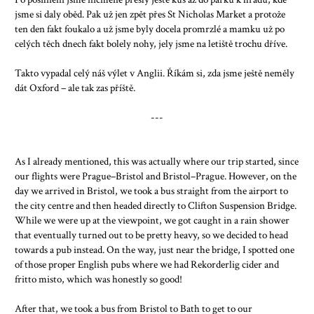
jsme si daly oběd. Pak už jen zpět přes St Nicholas Market a protože
ten den fakt foukalo a už jsme byly docela promrzlé a mamku už po
celých těch dnech fakt bolely nohy, jely jsme na letiště trochu dříve.
Takto vypadal celý náš výlet v Anglii. Říkám si, zda jsme ještě neměly
dát Oxford – ale tak zas příště.
---
As I already mentioned, this was actually where our trip started, since
our flights were Prague–Bristol and Bristol–Prague. However, on the
day we arrived in Bristol, we took a bus straight from the airport to
the city centre and then headed directly to Clifton Suspension Bridge.
While we were up at the viewpoint, we got caught in a rain shower
that eventually turned out to be pretty heavy, so we decided to head
towards a pub instead. On the way, just near the bridge, I spotted one
of those proper English pubs where we had Rekorderlig cider and
fritto misto, which was honestly so good!
After that, we took a bus from Bristol to Bath to get to our