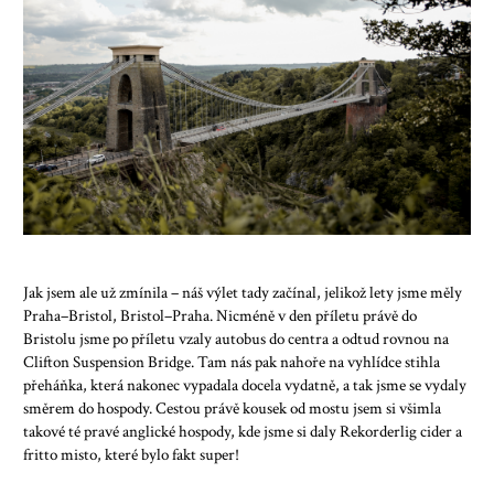
Jak jsem ale už zmínila – náš výlet tady začínal, jelikož lety jsme měly
Praha–Bristol, Bristol–Praha. Nicméně v den příletu právě do
Bristolu jsme po příletu vzaly autobus do centra a odtud rovnou na
Clifton Suspension Bridge. Tam nás pak nahoře na vyhlídce stihla
přeháňka, která nakonec vypadala docela vydatně, a tak jsme se vydaly
směrem do hospody. Cestou právě kousek od mostu jsem si všimla
takové té pravé anglické hospody, kde jsme si daly Rekorderlig cider a
fritto misto, které bylo fakt super!