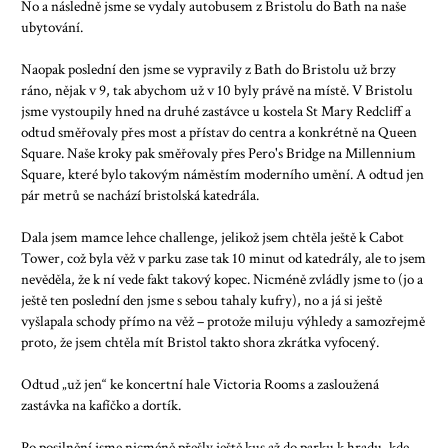
No a následně jsme se vydaly autobusem z Bristolu do Bath na naše
ubytování.
Naopak poslední den jsme se vypravily z Bath do Bristolu už brzy
ráno, nějak v 9, tak abychom už v 10 byly právě na místě. V Bristolu
jsme vystoupily hned na druhé zastávce u kostela St Mary Redcliff a
odtud směřovaly přes most a přístav do centra a konkrétně na Queen
Square. Naše kroky pak směřovaly přes Pero's Bridge na Millennium
Square, které bylo takovým náměstím moderního umění. A odtud jen
pár metrů se nachází bristolská katedrála.
Dala jsem mamce lehce challenge, jelikož jsem chtěla ještě k Cabot
Tower, což byla věž v parku zase tak 10 minut od katedrály, ale to jsem
nevěděla, že k ní vede fakt takový kopec. Nicméně zvládly jsme to (jo a
ještě ten poslední den jsme s sebou tahaly kufry), no a já si ještě
vyšlapala schody přímo na věž – protože miluju výhledy a samozřejmě
proto, že jsem chtěla mít Bristol takto shora zkrátka vyfocený.
Odtud „už jen“ ke koncertní hale Victoria Rooms a zasloužená
zastávka na kafíčko a dortík.
Po posilnění jsme nicméně přešly ještě kus až do parku k hradu, kde