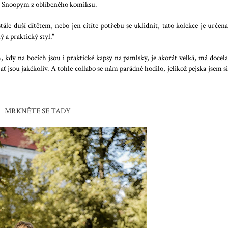
ou Snoopym z oblíbeného komiksu.
tále duší dítětem, nebo jen cítíte potřebu se uklidnit, tato kolekce je určena
 a praktický styl."
kdy na bocích jsou i praktické kapsy na pamlsky, je akorát velká, má docela
ať jsou jakékoliv. A tohle collabo se nám parádně hodilo, jelikož pejska jsem si
MRKNĚTE SE TADY