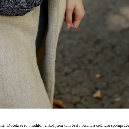
ti. Docela se to i hodilo, jelikož jsem tam braly pesana a celá tato spolupráce