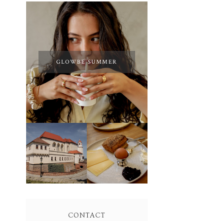
GLOWBE SUMMER
SOLO BAKERY
&
BRNO
ANTONÍNOVO
PEKAŘSTVÍ
CONTACT