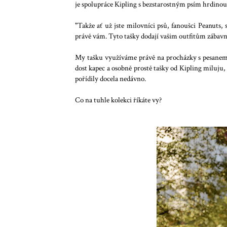
je spolupráce Kipling s bezstarostným psím hrdin
"Takže ať už jste milovníci psů, fanoušci Peanuts, s
právě vám. Tyto tašky dodají vašim outfitům zábavný
My tašku využíváme právě na procházky s pesanem, 
dost kapec a osobně prostě tašky od Kipling miluju, 
pořídily docela nedávno.
Co na tuhle kolekci říkáte vy?