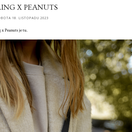
LING X PEANUTS
BOTA 18. LISTOPADU 2023
x Peanuts je tu.