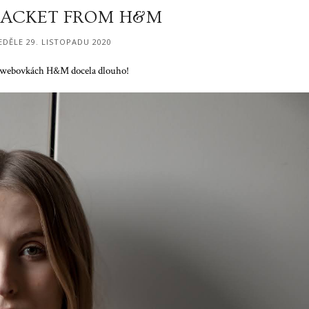
 JACKET FROM H&M
EDĚLE 29. LISTOPADU 2020
a webovkách H&M docela dlouho!