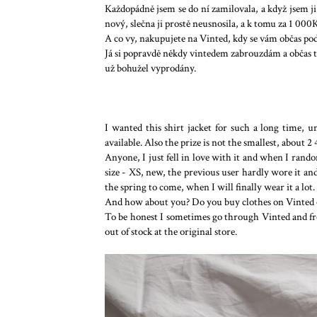
Každopádně jsem se do ní zamilovala, a když jsem ji
nový, slečna ji prostě neusnosila, a k tomu za 1 000K
A co vy, nakupujete na Vinted, kdy se vám občas po
Já si popravdě někdy vintedem zabrouzdám a občas t
už bohužel vyprodány.
I wanted this shirt jacket for such a long time, u
available. Also the prize is not the smallest, about 2 
Anyone, I just fell in love with it and when I rand
size - XS, new, the previous user hardly wore it and
the spring to come, when I will finally wear it a lot.
And how about you? Do you buy clothes on Vinted 
To be honest I sometimes go through Vinted and fr
out of stock at the original store.