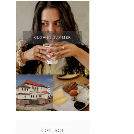
GLOWBE SUMMER
SOLO BAKERY
&
BRNO
ANTONÍNOVO
PEKAŘSTVÍ
CONTACT