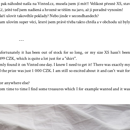
 pak náhodně našla na Vinted.cz, musela jsem jí mít!! Velikost přesně XS, stav
č, ještě teď jsem nadšená a hrozně se těším na jaro, až ji poradně vynosím!
daří ulovit takovéhle poklady? Nebo jinde v secondhandech?
am ulovím super věci, které jsem právě třeba takto chtěla a v obchodu už byly
---
nfortunately it has been out of stock for so long, or my size XS hasn't been
499 CZK, which is quite a lot just for a "shirt".
omly found it on Vinted one day. I knew I need to get it! There was exactly my
 the prize was just 1 000 CZK. I am still so excited about it and can't wait for
or anywhere else?
om time to time I find some treasures which I for example wanted and it was